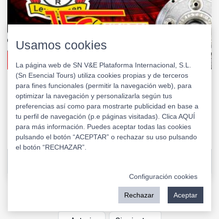
Usamos cookies
La página web de SN V&E Plataforma Internacional, S.L.
(Sn Esencial Tours) utiliza cookies propias y de terceros
BAYER 04 LEVERKUSEN vs UNION BERLÍN
para fines funcionales (permitir la navegación web), para
optimizar la navegación y personalizarla según tus
BUNDESLIGA ALEMANIA
preferencias así como para mostrarte publicidad en base a
LEVERKUSEN
tu perfil de navegación (p.e páginas visitadas). Clica AQUÍ
para más información. Puedes aceptar todas las cookies
ENTRAR
pulsando el botón “ACEPTAR” o rechazar su uso pulsando
el botón “RECHAZAR”.
BayArena
Leverkusen (ALEMANIA)
Configuración cookies
Rechazar
Aceptar