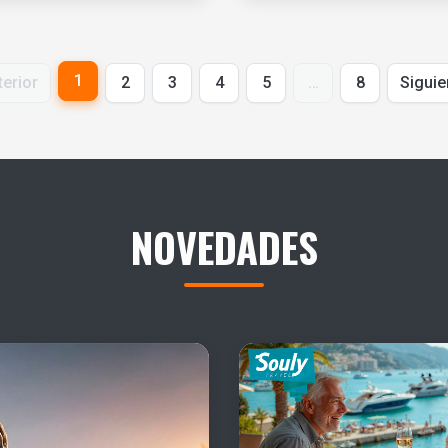
1
terior
2
3
4
5
…
8
Siguie
NOVEDADES