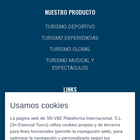
NUESTRO PRODUCTO
TURISMO DEPORTIVO
TURISMO EXPERIENCIAS
TURISMO GLOBAL
TURISMO MUSICAL Y
ESPECTÁCULOS
LINKS
Usamos cookies
INICIO
¿QUIÉNES SOMOS?
La página web de SN V&E Plataforma Internacional, S.L.
(Sn Esencial Tours) utiliza cookies propias y de terceros
CONTACTO
para fines funcionales (permitir la navegación web), para
optimizar la navegación y personalizarla según tus