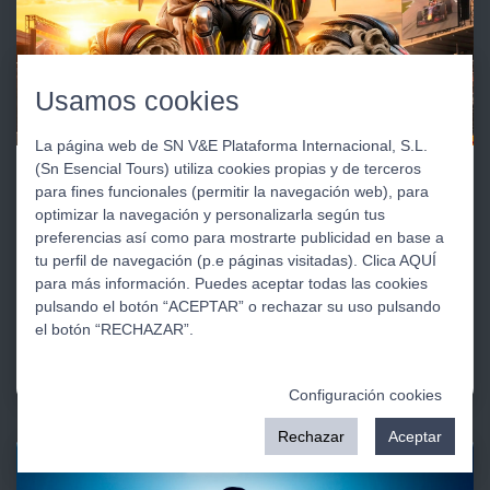
Usamos cookies
La página web de SN V&E Plataforma Internacional, S.L.
(Sn Esencial Tours) utiliza cookies propias y de terceros
XPORTS TRAVEL
para fines funcionales (permitir la navegación web), para
optimizar la navegación y personalizarla según tus
F1 llega a Madrid del 11 al 13 de septiembre 2026
preferencias así como para mostrarte publicidad en base a
El Gran Premio de Fórmula 1 de Madrid se perfila como
tu perfil de navegación (p.e páginas visitadas). Clica AQUÍ
uno de los eventos más innovadores del calendario,
para más información. Puedes aceptar todas las cookies
combinando un circuito semiurbano diseñado alrededor
pulsando el botón “ACEPTAR” o rechazar su uso pulsando
del recinto ferial IFEMA con zonas urbanas adaptadas
el botón “RECHAZAR”.
para ofrecer un trazado técnico, rápido y espectacular.
Configuración cookies
Rechazar
Aceptar