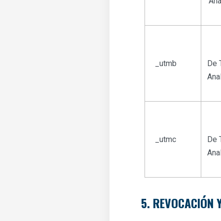
Ana
_utmb
De 
Anal
_utmc
De 
Anal
5. REVOCACIÓN 