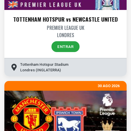
TOTTENHAM HOTSPUR vs NEWCASTLE UNITED
PREMIER LEAGUE UK
LONDRES
ENTRAR
Tottenham Hotspur Stadium
Londres (INGLATERRA)
30 AGO 2026