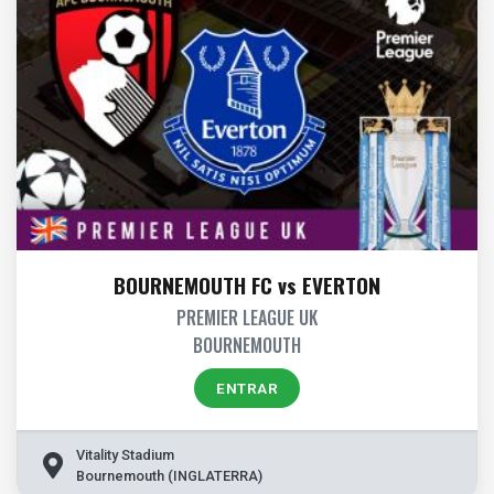
BOURNEMOUTH FC vs EVERTON
PREMIER LEAGUE UK
BOURNEMOUTH
ENTRAR
Vitality Stadium
Bournemouth (INGLATERRA)