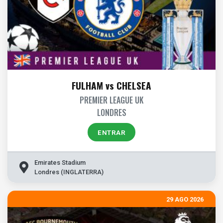
FULHAM vs CHELSEA
PREMIER LEAGUE UK
LONDRES
ENTRAR
Emirates Stadium
Londres (INGLATERRA)
29 AGO 2026