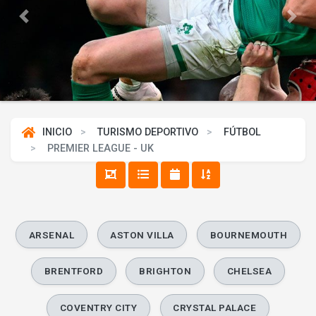
Previous
Next
INICIO
TURISMO DEPORTIVO
FÚTBOL
PREMIER LEAGUE - UK
ARSENAL
ASTON VILLA
BOURNEMOUTH
BRENTFORD
BRIGHTON
CHELSEA
COVENTRY CITY
CRYSTAL PALACE