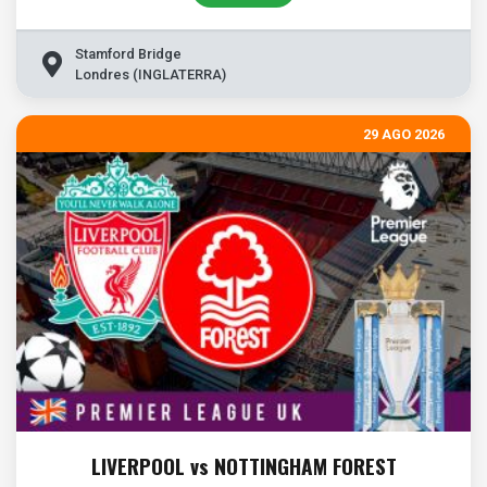
Stamford Bridge
Londres (INGLATERRA)
29 AGO 2026
LIVERPOOL vs NOTTINGHAM FOREST