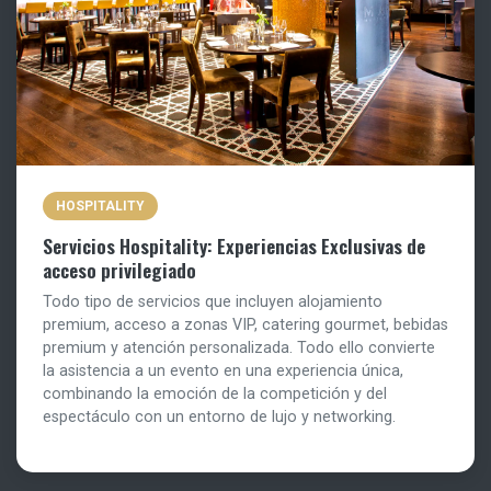
HOSPITALITY
Servicios Hospitality: Experiencias Exclusivas de
acceso privilegiado
Todo tipo de servicios que incluyen alojamiento
premium, acceso a zonas VIP, catering gourmet, bebidas
premium y atención personalizada. Todo ello convierte
la asistencia a un evento en una experiencia única,
combinando la emoción de la competición y del
espectáculo con un entorno de lujo y networking.