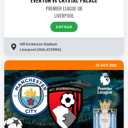
EVERTON vs CRYSTAL PALACE
PREMIER LEAGUE UK
LIVERPOOL
ENTRAR
Hill Dickinson Stadium
Liverpool (INGLATERRA)
23 AGO 2026