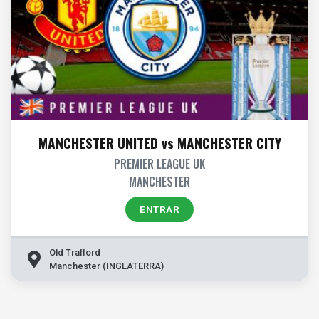
MANCHESTER UNITED vs MANCHESTER CITY
PREMIER LEAGUE UK
MANCHESTER
ENTRAR
Old Trafford
Manchester (INGLATERRA)