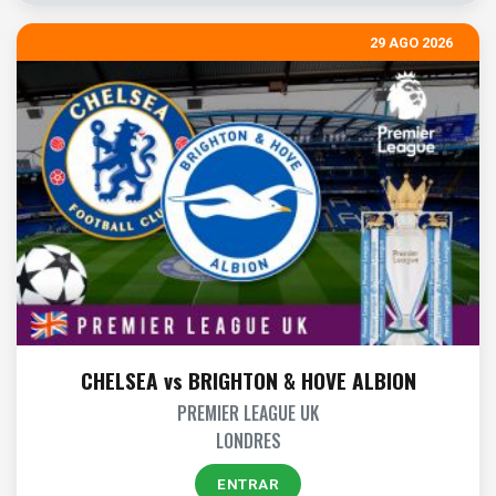
29 AGO 2026
CHELSEA vs BRIGHTON & HOVE ALBION
PREMIER LEAGUE UK
LONDRES
ENTRAR