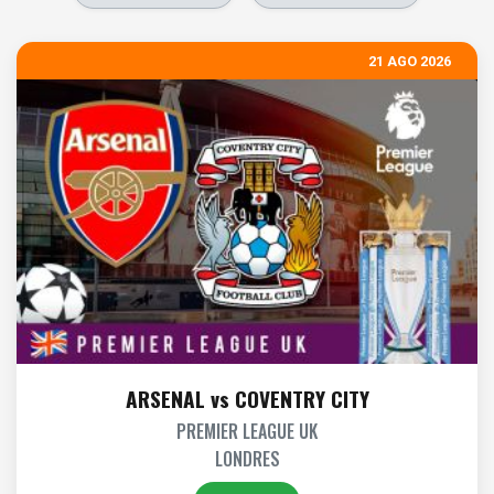
21 AGO 2026
ARSENAL vs COVENTRY CITY
PREMIER LEAGUE UK
LONDRES