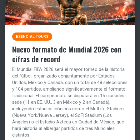
ESENCIAL TOURS
Nuevo formato de Mundial 2026 con
cifras de record
El Mundial FIFA 2026 será el mayor torneo de la historia
del fútbol, organizado conjuntamente por Estados
Unidos, México y Canadá, con un total de 48 selecciones
y 104 partidos, ampliando significativamente el formato
tradicional. El campeonato se disputará en 16 ciudades
sede (11 en EE. UU., 3 en México y 2 en Canadá),
incluyendo estadios icónicos como el MetLife Stadium
(Nueva York/Nueva Jersey), el SoFi Stadium (Los
Ángeles) o el Estadio Azteca en Ciudad de México, que
hará historia al albergar partidos de tres Mundiales
distintos.