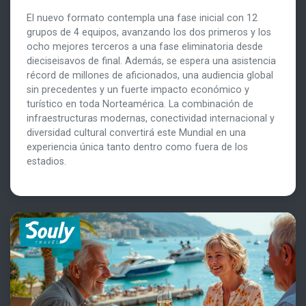
El nuevo formato contempla una fase inicial con 12
grupos de 4 equipos, avanzando los dos primeros y los
ocho mejores terceros a una fase eliminatoria desde
dieciseisavos de final. Además, se espera una asistencia
récord de millones de aficionados, una audiencia global
sin precedentes y un fuerte impacto económico y
turístico en toda Norteamérica. La combinación de
infraestructuras modernas, conectividad internacional y
diversidad cultural convertirá este Mundial en una
experiencia única tanto dentro como fuera de los
estadios.