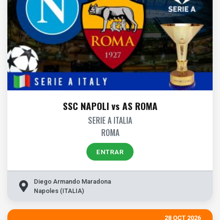
SSC NAPOLI vs AS ROMA
SERIE A ITALIA
ROMA
ENTRAR
Diego Armando Maradona
Napoles (ITALIA)
28 OCT 2026