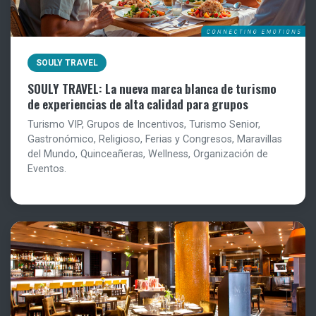
SOULY TRAVEL
SOULY TRAVEL: La nueva marca blanca de turismo
de experiencias de alta calidad para grupos
Turismo VIP, Grupos de Incentivos, Turismo Senior,
Gastronómico, Religioso, Ferias y Congresos, Maravillas
del Mundo, Quinceañeras, Wellness, Organización de
Eventos.