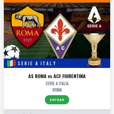
AS ROMA vs ACF FIORENTINA
SERIE A ITALIA
ROMA
ENTRAR