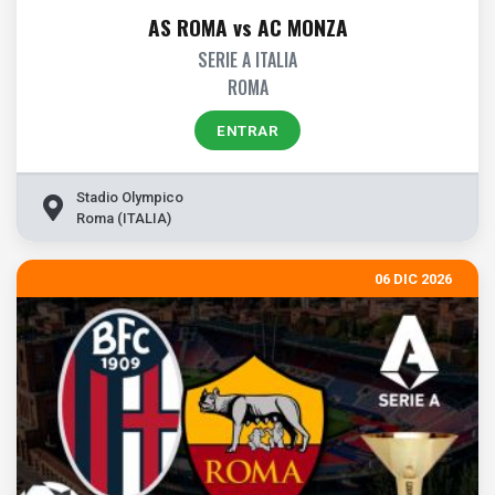
AS ROMA vs AC MONZA
SERIE A ITALIA
ROMA
ENTRAR
Stadio Olympico
Roma (ITALIA)
06 DIC 2026