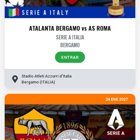
ATALANTA BERGAMO vs AS ROMA
SERIE A ITALIA
BERGAMO
ENTRAR
Stadio Atleti Azzurri d'Italia
Bergamo (ITALIA)
24 ENE 2027