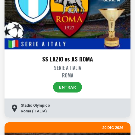
SS LAZIO vs AS ROMA
SERIE A ITALIA
ROMA
ENTRAR
Stadio Olympico
Roma (ITALIA)
20 DIC 2026