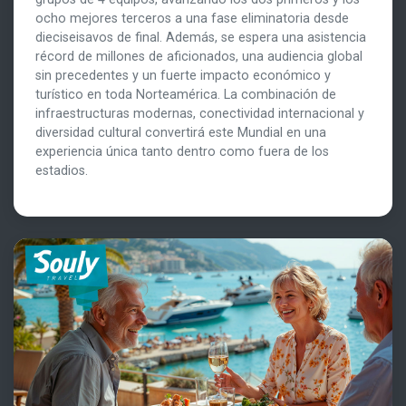
ocho mejores terceros a una fase eliminatoria desde
dieciseisavos de final. Además, se espera una asistencia
récord de millones de aficionados, una audiencia global
sin precedentes y un fuerte impacto económico y
turístico en toda Norteamérica. La combinación de
infraestructuras modernas, conectividad internacional y
diversidad cultural convertirá este Mundial en una
experiencia única tanto dentro como fuera de los
estadios.