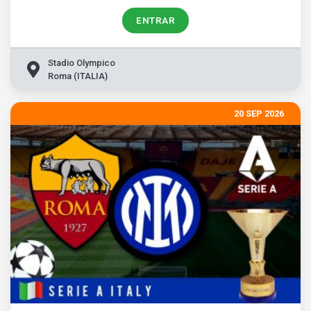
ENTRAR
Stadio Olympico
Roma (ITALIA)
20 SEP 2026