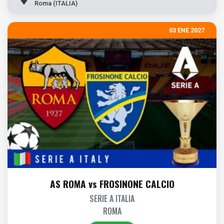
Roma (ITALIA)
03 ENE 2027
AS ROMA vs FROSINONE CALCIO
SERIE A ITALIA
ROMA