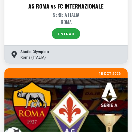
AS ROMA vs FC INTERNAZIONALE
SERIE A ITALIA
ROMA
ENTRAR
Stadio Olympico
Roma (ITALIA)
18 OCT 2026