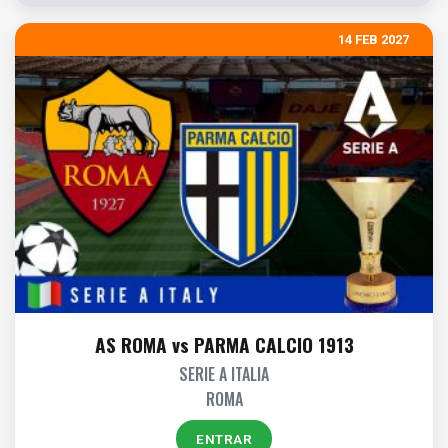
14 FEB 2027
AS ROMA vs PARMA CALCIO 1913
SERIE A ITALIA
ROMA
ENTRAR