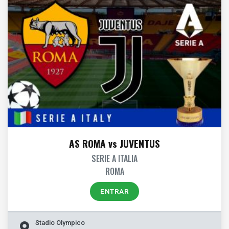
AS ROMA vs JUVENTUS
SERIE A ITALIA
ROMA
ENTRAR
Stadio Olympico