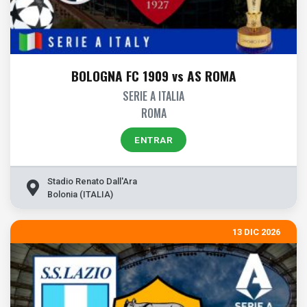
BOLOGNA FC 1909 vs AS ROMA
SERIE A ITALIA
ROMA
ENTRAR
Stadio Renato Dall'Ara
Bolonia (ITALIA)
13 DIC 2026