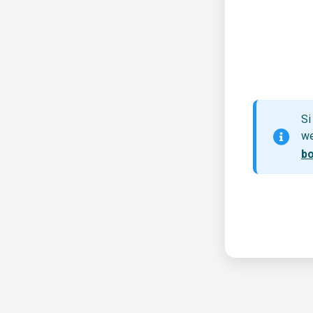
Si
we
b