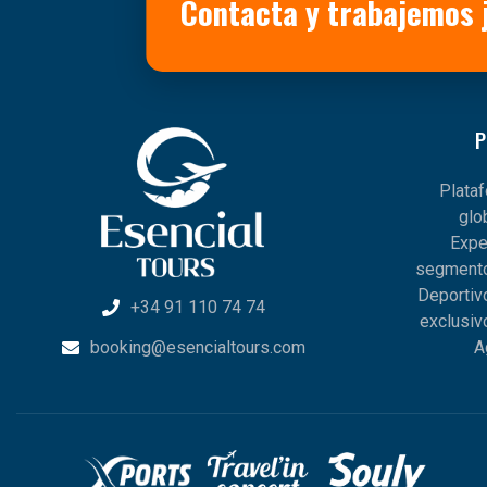
Contacta y trabajemos 
P
Plata
glo
Expe
segmento
Deportiv
+34 91 110 74 74
exclusiv
booking@esencialtours.com
A