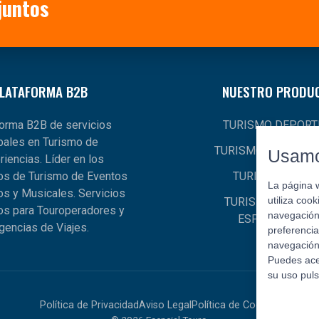
juntos
LATAFORMA B2B
NUESTRO PRODU
forma B2B de servicios
TURISMO DEPORT
bales en Turismo de
TURISMO EXPERIEN
Usamo
riencias. Líder en los
s de Turismo de Eventos
TURISMO GLOB
La página 
os y Musicales. Servicios
utiliza coo
TURISMO MUSICA
os para Touroperadores y
navegación 
ESPECTÁCULO
gencias de Viajes.
preferencia
navegación 
Puedes ace
su uso pul
Política de Privacidad
Aviso Legal
Política de Cookies