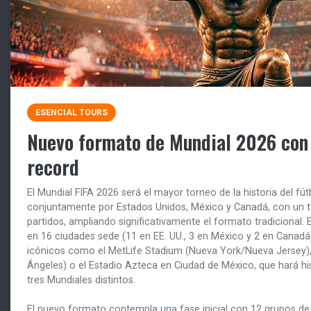
ESENCIAL TOURS
Nuevo formato de Mundial 2026 con 
record
El Mundial FIFA 2026 será el mayor torneo de la historia del fú
conjuntamente por Estados Unidos, México y Canadá, con un to
partidos, ampliando significativamente el formato tradicional.
en 16 ciudades sede (11 en EE. UU., 3 en México y 2 en Canadá
icónicos como el MetLife Stadium (Nueva York/Nueva Jersey),
Ángeles) o el Estadio Azteca en Ciudad de México, que hará his
tres Mundiales distintos.
El nuevo formato contempla una fase inicial con 12 grupos de