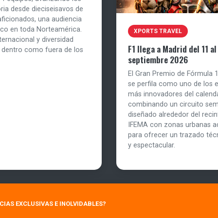
ria desde dieciseisavos de
aficionados, una audiencia
tico en toda Norteamérica.
XPORTS TRAVEL
ernacional y diversidad
F1 llega a Madrid del 11 al
o dentro como fuera de los
septiembre 2026
El Gran Premio de Fórmula 
se perfila como uno de los 
más innovadores del calenda
combinando un circuito se
diseñado alrededor del recint
IFEMA con zonas urbanas a
para ofrecer un trazado téc
y espectacular.
NCIAS EXCLUSIVAS E INOLVIDABLES?