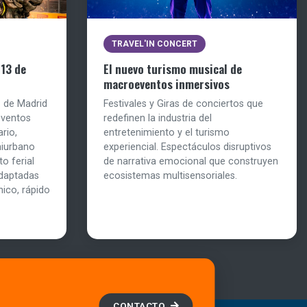
TRAVEL'IN CONCERT
 13 de
El nuevo turismo musical de
macroeventos inmersivos
1 de Madrid
Festivales y Giras de conciertos que
eventos
redefinen la industria del
rio,
entretenimiento y el turismo
miurbano
experiencial. Espectáculos disruptivos
o ferial
de narrativa emocional que construyen
daptadas
ecosistemas multisensoriales.
nico, rápido
CONTACTO