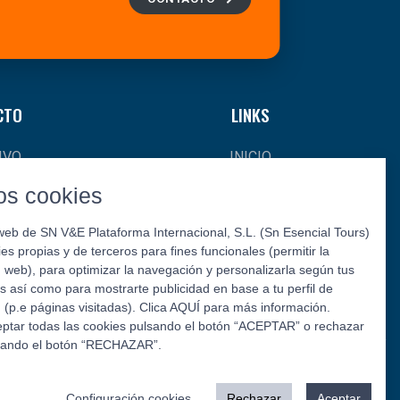
CTO
LINKS
IVO
INICIO
CIAS
¿QUIÉNES SOMOS?
s cookies
AL
CONTACTO
web de SN V&E Plataforma Internacional, S.L. (Sn Esencial Tours)
kies propias y de terceros para fines funcionales (permitir la
L Y
web), para optimizar la navegación y personalizarla según tus
S
s así como para mostrarte publicidad en base a tu perfil de
(p.e páginas visitadas). Clica AQUÍ para más información.
ptar todas las cookies pulsando el botón “ACEPTAR” o rechazar
sando el botón “RECHAZAR”.
Síguenos:
Configuración cookies
Rechazar
Aceptar