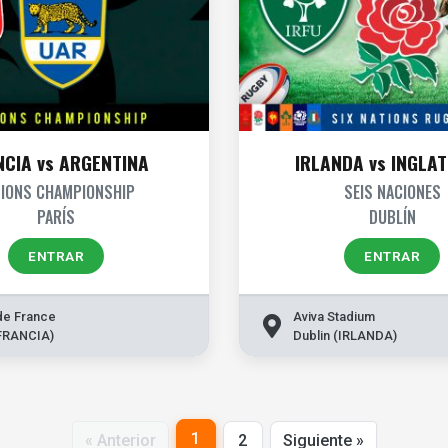
NCIA vs ARGENTINA
IRLANDA vs INGLA
TIONS CHAMPIONSHIP
SEIS NACIONES
PARÍS
DUBLÍN
ENTRAR
ENTRAR
de France
Aviva Stadium
(FRANCIA)
Dublin (IRLANDA)
1
« Anterior
2
Siguiente »