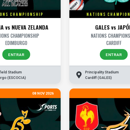
IA vs NUEVA ZELANDA
GALES vs JAPÓ
TIONS CHAMPIONSHIP
NATIONS CHAMPIONS
EDIMBURGO
CARDIFF
ENTRAR
ENTRAR
field Stadium
Principality Stadium
rgo (ESCOCIA)
Cardiff (GALES)
08 NOV 2026