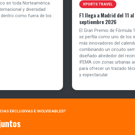
tico en toda Norteamérica.
XPORTS TRAVEL
ernacional y diversidad
F1 llega a Madrid del 11 al
o dentro como fuera de los
septiembre 2026
El Gran Premio de Fórmula 
se perfila como uno de los 
más innovadores del calenda
combinando un circuito se
diseñado alrededor del recint
IFEMA con zonas urbanas a
para ofrecer un trazado téc
y espectacular.
NCIAS EXCLUSIVAS E INOLVIDABLES?
juntos