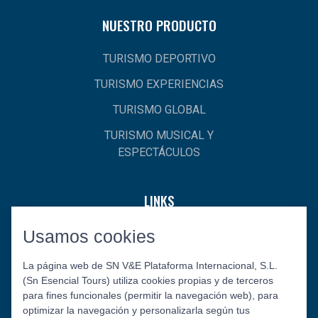
NUESTRO PRODUCTO
TURISMO DEPORTIVO
TURISMO EXPERIENCIAS
TURISMO GLOBAL
TURISMO MUSICAL Y
ESPECTÁCULOS
LINKS
Usamos cookies
INICIO
¿QUIÉNES SOMOS?
La página web de SN V&E Plataforma Internacional, S.L.
(Sn Esencial Tours) utiliza cookies propias y de terceros
CONTACTO
para fines funcionales (permitir la navegación web), para
optimizar la navegación y personalizarla según tus