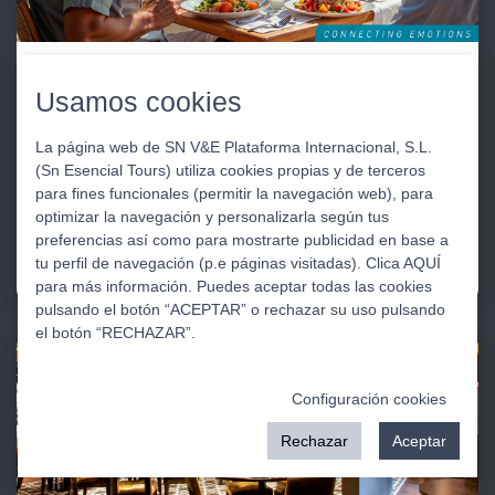
SOULY TRAVEL
Usamos cookies
SOULY TRAVEL: La nueva marca blanca de turismo
de experiencias de alta calidad para grupos
La página web de SN V&E Plataforma Internacional, S.L.
(Sn Esencial Tours) utiliza cookies propias y de terceros
Turismo VIP, Grupos de Incentivos, Turismo Senior,
para fines funcionales (permitir la navegación web), para
Gastronómico, Religioso, Ferias y Congresos, Maravillas
optimizar la navegación y personalizarla según tus
del Mundo, Quinceañeras, Wellness, Organización de
preferencias así como para mostrarte publicidad en base a
Eventos.
tu perfil de navegación (p.e páginas visitadas). Clica AQUÍ
para más información. Puedes aceptar todas las cookies
pulsando el botón “ACEPTAR” o rechazar su uso pulsando
el botón “RECHAZAR”.
Configuración cookies
Rechazar
Aceptar