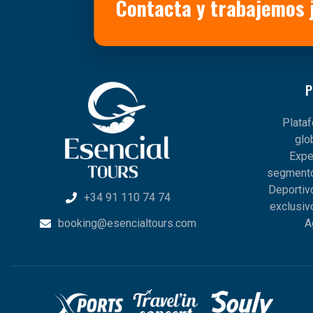
Contacta y trabajemos 
P
Plata
glo
Expe
segmento
Deportiv
+34 91 110 74 74
exclusiv
booking@esencialtours.com
A