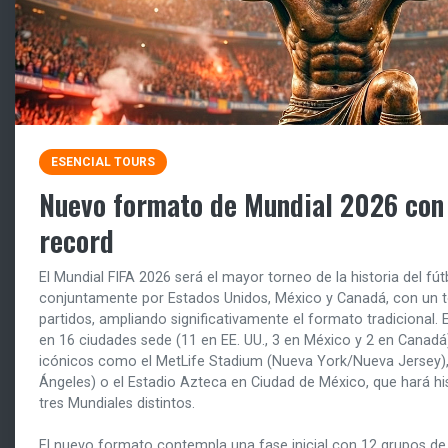
ESENCIAL TOURS
Nuevo formato de Mundial 2026 con 
record
El Mundial FIFA 2026 será el mayor torneo de la historia del fú
conjuntamente por Estados Unidos, México y Canadá, con un to
partidos, ampliando significativamente el formato tradicional.
en 16 ciudades sede (11 en EE. UU., 3 en México y 2 en Canadá
icónicos como el MetLife Stadium (Nueva York/Nueva Jersey),
Ángeles) o el Estadio Azteca en Ciudad de México, que hará his
tres Mundiales distintos.
El nuevo formato contempla una fase inicial con 12 grupos de