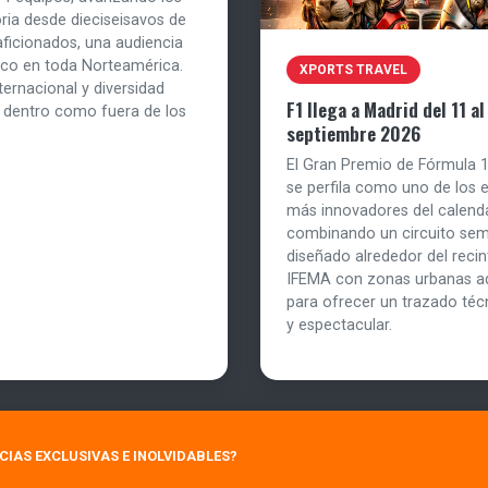
ria desde dieciseisavos de
aficionados, una audiencia
tico en toda Norteamérica.
XPORTS TRAVEL
ernacional y diversidad
F1 llega a Madrid del 11 al
o dentro como fuera de los
septiembre 2026
El Gran Premio de Fórmula 
se perfila como uno de los 
más innovadores del calenda
combinando un circuito se
diseñado alrededor del recint
IFEMA con zonas urbanas a
para ofrecer un trazado téc
y espectacular.
NCIAS EXCLUSIVAS E INOLVIDABLES?