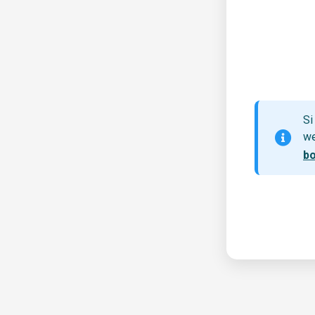
Si
we
b