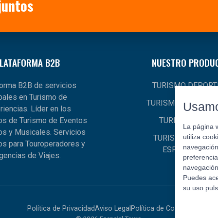
juntos
LATAFORMA B2B
NUESTRO PRODU
forma B2B de servicios
TURISMO DEPORT
bales en Turismo de
TURISMO EXPERIEN
Usamo
riencias. Líder en los
s de Turismo de Eventos
TURISMO GLOB
La página 
os y Musicales. Servicios
utiliza coo
TURISMO MUSICA
os para Touroperadores y
navegación 
ESPECTÁCULO
gencias de Viajes.
preferencia
navegación 
Puedes ace
su uso pul
Política de Privacidad
Aviso Legal
Política de Cookies