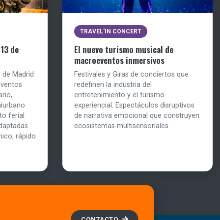
TRAVEL'IN CONCERT
 13 de
El nuevo turismo musical de
macroeventos inmersivos
1 de Madrid
Festivales y Giras de conciertos que
eventos
redefinen la industria del
rio,
entretenimiento y el turismo
miurbano
experiencial. Espectáculos disruptivos
o ferial
de narrativa emocional que construyen
daptadas
ecosistemas multisensoriales.
nico, rápido
CONTACTO