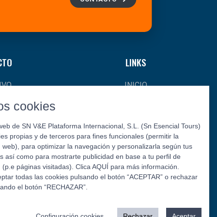
CTO
LINKS
IVO
INICIO
CIAS
¿QUIÉNES SOMOS?
s cookies
AL
CONTACTO
web de SN V&E Plataforma Internacional, S.L. (Sn Esencial Tours)
kies propias y de terceros para fines funcionales (permitir la
L Y
web), para optimizar la navegación y personalizarla según tus
S
s así como para mostrarte publicidad en base a tu perfil de
(p.e páginas visitadas). Clica AQUÍ para más información.
ptar todas las cookies pulsando el botón “ACEPTAR” o rechazar
sando el botón “RECHAZAR”.
Síguenos:
Configuración cookies
Rechazar
Aceptar