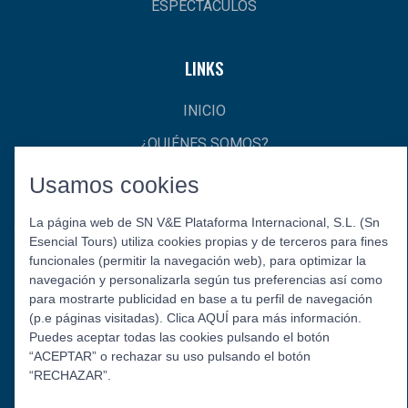
ESPECTÁCULOS
LINKS
INICIO
¿QUIÉNES SOMOS?
CONTACTO
Usamos cookies
La página web de SN V&E Plataforma Internacional, S.L. (Sn
Esencial Tours) utiliza cookies propias y de terceros para fines
funcionales (permitir la navegación web), para optimizar la
navegación y personalizarla según tus preferencias así como
para mostrarte publicidad en base a tu perfil de navegación
(p.e páginas visitadas). Clica AQUÍ para más información.
Puedes aceptar todas las cookies pulsando el botón
Política de Privacidad
Aviso Legal
Política de Cookies
“ACEPTAR” o rechazar su uso pulsando el botón
© 2026 Esencial Tours.
“RECHAZAR”.
Síguenos: