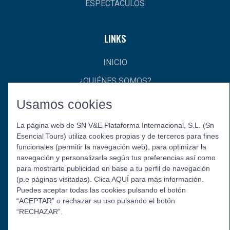
ESPECTÁCULOS
LINKS
INICIO
¿QUIÉNES SOMOS?
CONTACTO
Usamos cookies
La página web de SN V&E Plataforma Internacional, S.L. (Sn
Esencial Tours) utiliza cookies propias y de terceros para fines
funcionales (permitir la navegación web), para optimizar la
navegación y personalizarla según tus preferencias así como
para mostrarte publicidad en base a tu perfil de navegación
(p.e páginas visitadas). Clica AQUÍ para más información.
Puedes aceptar todas las cookies pulsando el botón
Política de Privacidad
Aviso Legal
Política de Cookies
“ACEPTAR” o rechazar su uso pulsando el botón
© 2026 Esencial Tours.
“RECHAZAR”.
Síguenos: