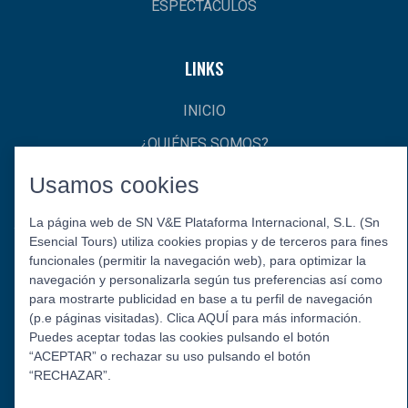
ESPECTÁCULOS
LINKS
INICIO
¿QUIÉNES SOMOS?
CONTACTO
Usamos cookies
La página web de SN V&E Plataforma Internacional, S.L. (Sn
Esencial Tours) utiliza cookies propias y de terceros para fines
funcionales (permitir la navegación web), para optimizar la
navegación y personalizarla según tus preferencias así como
para mostrarte publicidad en base a tu perfil de navegación
(p.e páginas visitadas). Clica AQUÍ para más información.
Puedes aceptar todas las cookies pulsando el botón
Política de Privacidad
Aviso Legal
Política de Cookies
“ACEPTAR” o rechazar su uso pulsando el botón
© 2026 Esencial Tours.
“RECHAZAR”.
Síguenos: