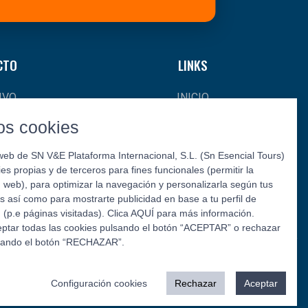
CTO
LINKS
IVO
INICIO
CIAS
¿QUIÉNES SOMOS?
s cookies
AL
CONTACTO
web de SN V&E Plataforma Internacional, S.L. (Sn Esencial Tours)
kies propias y de terceros para fines funcionales (permitir la
L Y
web), para optimizar la navegación y personalizarla según tus
S
s así como para mostrarte publicidad en base a tu perfil de
(p.e páginas visitadas). Clica AQUÍ para más información.
ptar todas las cookies pulsando el botón “ACEPTAR” o rechazar
sando el botón “RECHAZAR”.
Síguenos:
Configuración cookies
Rechazar
Aceptar