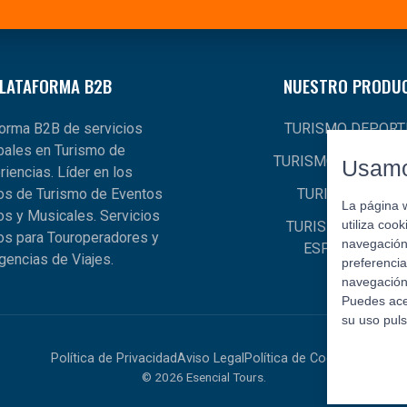
LATAFORMA B2B
NUESTRO PRODU
forma B2B de servicios
TURISMO DEPORT
bales en Turismo de
TURISMO EXPERIEN
Usamo
riencias. Líder en los
s de Turismo de Eventos
TURISMO GLOB
La página 
os y Musicales. Servicios
utiliza coo
TURISMO MUSICA
os para Touroperadores y
navegación 
ESPECTÁCULO
gencias de Viajes.
preferencia
navegación 
Puedes ace
su uso pul
Política de Privacidad
Aviso Legal
Política de Cookies
© 2026 Esencial Tours.