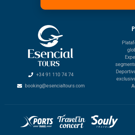
P
Plata
glo
Expe
segmento
Deportiv
+34 91 110 74 74
exclusiv
booking@esencialtours.com
A