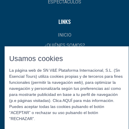
ESPECTÁCULOS
LINKS
INICIO
¿QUIÉNES SOMOS?
CONTACTO
Usamos cookies
La página web de SN V&E Plataforma Internacional, S.L. (Sn
Esencial Tours) utiliza cookies propias y de terceros para fines
funcionales (permitir la navegación web), para optimizar la
navegación y personalizarla según tus preferencias así como
para mostrarte publicidad en base a tu perfil de navegación
(p.e páginas visitadas). Clica AQUÍ para más información.
Puedes aceptar todas las cookies pulsando el botón
Política de Privacidad
Aviso Legal
Política de Cookies
“ACEPTAR” o rechazar su uso pulsando el botón
© 2026 Esencial Tours.
“RECHAZAR”.
Síguenos: