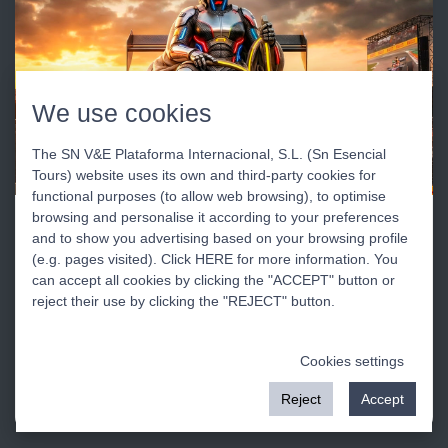
We use cookies
The SN V&E Plataforma Internacional, S.L. (Sn Esencial
Tours) website uses its own and third-party cookies for
functional purposes (to allow web browsing), to optimise
browsing and personalise it according to your preferences
XPORTS TRAVEL
and to show you advertising based on your browsing profile
(e.g. pages visited). Click HERE for more information. You
F1 llega a Madrid del 11 al 13 de septiembre 2026
can accept all cookies by clicking the "ACCEPT" button or
El Gran Premio de Fórmula 1 de Madrid se perfila como
reject their use by clicking the "REJECT" button.
uno de los eventos más innovadores del calendario,
combinando un circuito semiurbano diseñado alrededor
del recinto ferial IFEMA con zonas urbanas adaptadas
Cookies settings
para ofrecer un trazado técnico, rápido y espectacular.
Reject
Accept