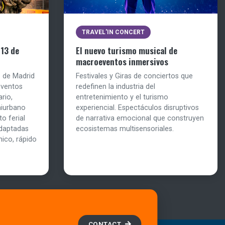
TRAVEL'IN CONCERT
 13 de
El nuevo turismo musical de
macroeventos inmersivos
1 de Madrid
Festivales y Giras de conciertos que
eventos
redefinen la industria del
rio,
entretenimiento y el turismo
miurbano
experiencial. Espectáculos disruptivos
o ferial
de narrativa emocional que construyen
daptadas
ecosistemas multisensoriales.
nico, rápido
CONTACT