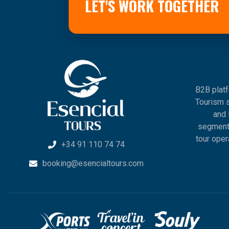
LET'S WORK TOGETHER
B2B platf
Tourism s
and 
segments
tour oper
+34 91 110 74 74
booking@esencialtours.com