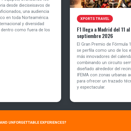
ria desde dieciseisavos de
aficionados, una audiencia
tico en toda Norteamérica.
XPORTS TRAVEL
ernacional y diversidad
F1 llega a Madrid del 11 al
o dentro como fuera de los
septiembre 2026
El Gran Premio de Fórmula 
se perfila como uno de los 
más innovadores del calenda
combinando un circuito se
diseñado alrededor del recint
IFEMA con zonas urbanas a
para ofrecer un trazado téc
y espectacular.
E AND UNFORGETTABLE EXPERIENCES?