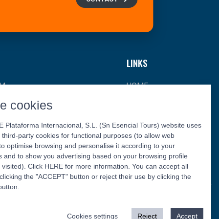
LINKS
SM
HOME
e cookies
OURISM
ABOUT US
SM
CONTACT
Plataforma Internacional, S.L. (Sn Esencial Tours) website uses
 third-party cookies for functional purposes (to allow web
URISM
to optimise browsing and personalise it according to your
 and to show you advertising based on your browsing profile
 visited). Click HERE for more information. You can accept all
clicking the "ACCEPT" button or reject their use by clicking the
utton.
Follow us:
Cookies settings
Reject
Accept