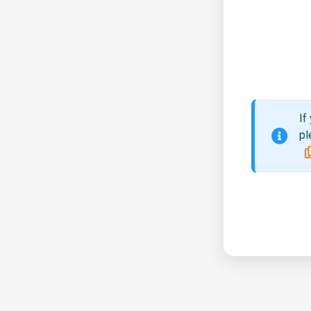
If
pl