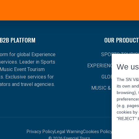
B2B PLATFORM
OUR PRODUCT
orm for global Experience
SPORTS TOURI
ervices. Leader in Sports
We us
EXPERIENCE-BASED T
Music Event Tourism
. Exclusive services for
GLOBAL TOURI
The SN V&E 
ators and travel agencies.
its own and
MUSIC & SHOWS TO
browsing), 
preferences
(e.g. pages
cookies by 
"REJECT" b
Privacy Policy
Legal Warning
Cookies Policy
© 2026 Esencial Tours.