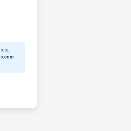
site,
rs.com