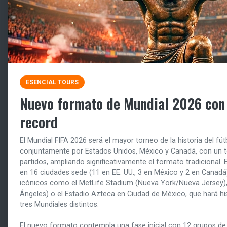
ESENCIAL TOURS
Nuevo formato de Mundial 2026 con 
record
El Mundial FIFA 2026 será el mayor torneo de la historia del fú
conjuntamente por Estados Unidos, México y Canadá, con un to
partidos, ampliando significativamente el formato tradicional.
en 16 ciudades sede (11 en EE. UU., 3 en México y 2 en Canadá
icónicos como el MetLife Stadium (Nueva York/Nueva Jersey),
Ángeles) o el Estadio Azteca en Ciudad de México, que hará his
tres Mundiales distintos.
El nuevo formato contempla una fase inicial con 12 grupos de