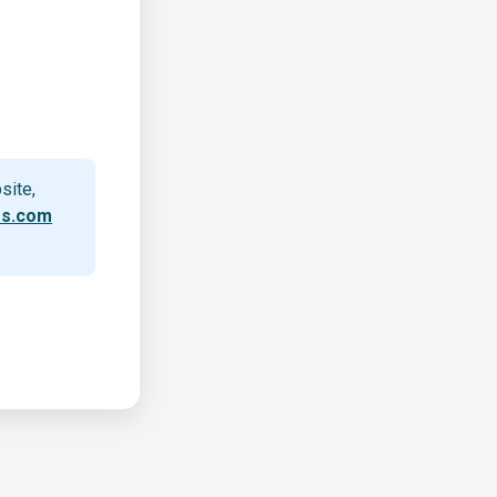
site,
rs.com