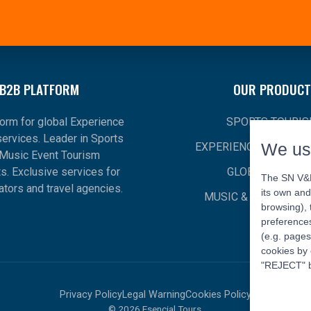
B2B PLATFORM
OUR PRODUCT
orm for global Experience
SPORTS TOURI
ervices. Leader in Sports
We us
EXPERIENCE-BASED T
Music Event Tourism
. Exclusive services for
GLOBAL TOURI
The SN V&E 
ators and travel agencies.
its own and
MUSIC & SHOWS TO
browsing), 
preferences
(e.g. pages
cookies by 
"REJECT" b
Privacy Policy
Legal Warning
Cookies Policy
© 2026 Esencial Tours.