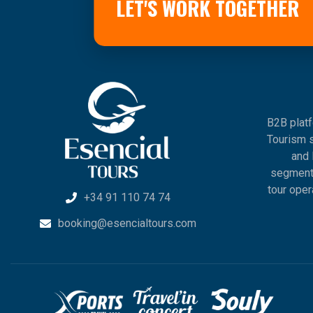
LET'S WORK TOGETHER
B2B platf
Tourism s
and 
segments
tour oper
+34 91 110 74 74
booking@esencialtours.com