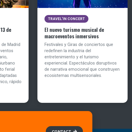
TRAVEL'IN CONCERT
 13 de
El nuevo turismo musical de
macroeventos inmersivos
1 de Madrid
Festivales y Giras de conciertos que
eventos
redefinen la industria del
rio,
entretenimiento y el turismo
miurbano
experiencial. Espectáculos disruptivos
o ferial
de narrativa emocional que construyen
daptadas
ecosistemas multisensoriales.
nico, rápido
CONTACT