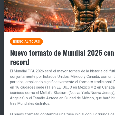
ESENCIAL TOURS
Nuevo formato de Mundial 2026 con 
record
El Mundial FIFA 2026 será el mayor torneo de la historia del fú
conjuntamente por Estados Unidos, México y Canadá, con un to
partidos, ampliando significativamente el formato tradicional.
en 16 ciudades sede (11 en EE. UU., 3 en México y 2 en Canadá
icónicos como el MetLife Stadium (Nueva York/Nueva Jersey),
Ángeles) o el Estadio Azteca en Ciudad de México, que hará his
tres Mundiales distintos.
El nuevo formato contempla una fase inicial con 12 grupos de