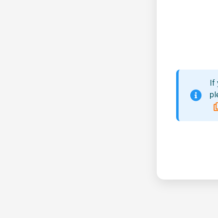
If
pl