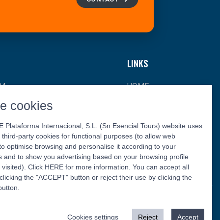
LINKS
SM
HOME
e cookies
OURISM
ABOUT US
SM
CONTACT
Plataforma Internacional, S.L. (Sn Esencial Tours) website uses
 third-party cookies for functional purposes (to allow web
URISM
to optimise browsing and personalise it according to your
 and to show you advertising based on your browsing profile
 visited). Click HERE for more information. You can accept all
clicking the "ACCEPT" button or reject their use by clicking the
utton.
Follow us:
Cookies settings
Reject
Accept