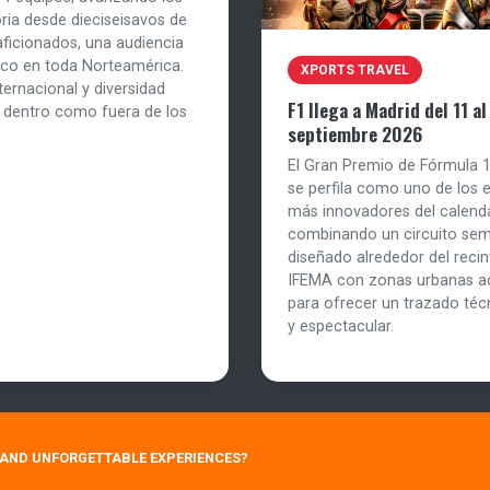
ria desde dieciseisavos de
aficionados, una audiencia
tico en toda Norteamérica.
XPORTS TRAVEL
ernacional y diversidad
F1 llega a Madrid del 11 al
o dentro como fuera de los
septiembre 2026
El Gran Premio de Fórmula 
se perfila como uno de los 
más innovadores del calenda
combinando un circuito se
diseñado alrededor del recint
IFEMA con zonas urbanas a
para ofrecer un trazado téc
y espectacular.
E AND UNFORGETTABLE EXPERIENCES?